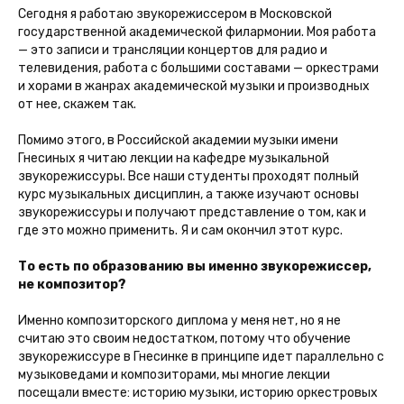
Сегодня я работаю звукорежиссером в Московской
государственной академической филармонии. Моя работа
— это записи и трансляции концертов для радио и
телевидения, работа с большими составами — оркестрами
и хорами в жанрах академической музыки и производных
от нее, скажем так.
Помимо этого, в Российской академии музыки имени
Гнесиных я читаю лекции на кафедре музыкальной
звукорежиссуры. Все наши студенты проходят полный
курс музыкальных дисциплин, а также изучают основы
звукорежиссуры и получают представление о том, как и
где это можно применить. Я и сам окончил этот курс.
То есть по образованию вы именно звукорежиссер,
не композитор?
Именно композиторского диплома у меня нет, но я не
считаю это своим недостатком, потому что обучение
звукорежиссуре в Гнесинке в принципе идет параллельно с
музыковедами и композиторами, мы многие лекции
посещали вместе: историю музыки, историю оркестровых