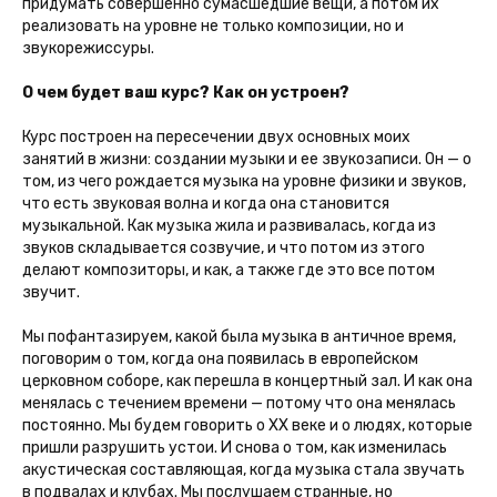
придумать совершенно сумасшедшие вещи, а потом их
реализовать на уровне не только композиции, но и
звукорежиссуры.
О чем будет ваш курс? Как он устроен?
Курс построен на пересечении двух основных моих
занятий в жизни: создании музыки и ее звукозаписи. Он — о
том, из чего рождается музыка на уровне физики и звуков,
что есть звуковая волна и когда она становится
музыкальной. Как музыка жила и развивалась, когда из
звуков складывается созвучие, и что потом из этого
делают композиторы, и как, а также где это все потом
звучит.
Мы пофантазируем, какой была музыка в античное время,
поговорим о том, когда она появилась в европейском
церковном соборе, как перешла в концертный зал. И как она
менялась с течением времени — потому что она менялась
постоянно. Мы будем говорить о XX веке и о людях, которые
пришли разрушить устои. И снова о том, как изменилась
акустическая составляющая, когда музыка стала звучать
в подвалах и клубах. Мы послушаем странные, но