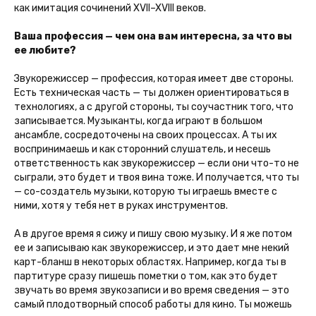
как имитация сочинений XVII–XVIII веков.
Ваша профессия — чем она вам интересна, за что вы
ее любите?
Звукорежиссер — профессия, которая имеет две стороны.
Есть техническая часть — ты должен ориентироваться в
технологиях, а с другой стороны, ты соучастник того, что
записывается. Музыканты, когда играют в большом
ансамбле, сосредоточены на своих процессах. А ты их
воспринимаешь и как сторонний слушатель, и несешь
ответственность как звукорежиссер — если они что-то не
сыграли, это будет и твоя вина тоже. И получается, что ты
— со-создатель музыки, которую ты играешь вместе с
ними, хотя у тебя нет в руках инструментов.
А в другое время я сижу и пишу свою музыку. И я же потом
ее и записываю как звукорежиссер, и это дает мне некий
карт-бланш в некоторых областях. Например, когда ты в
партитуре сразу пишешь пометки о том, как это будет
звучать во время звукозаписи и во время сведения — это
самый плодотворный способ работы для кино. Ты можешь