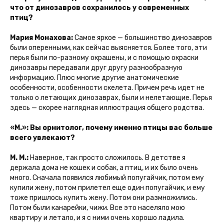
что от динозавров сохранилось у современных
птиц?
Мария Монахова:
Самое яркое — большинство динозавров
были оперенными, как сейчас выясняется. Более того, эти
перья были по-разному окрашены, и с помощью окраски
динозавры передавали друг другу разнообразную
информацию. Плюс многие другие анатомические
особенности, особенности скелета. Причем речь идет не
только о летающих динозаврах, были и нелетающие. Перья
здесь — скорее наглядная иллюстрация общего родства.
«М.»: Вы орнитолог, почему именно птицы вас больше
всего увлекают?
М. М.:
Наверное, так просто сложилось. В детстве я
держала дома не кошек и собак, а птиц, и их было очень
много. Сначала появился любимый попугайчик, потом ему
купили жену, потом прилетел еще один попугайчик, и ему
тоже пришлось купить жену. Потом они размножились.
Потом были канарейки, чижи. Все это населяло мою
квартиру и летало, и я с ними очень хорошо ладила.