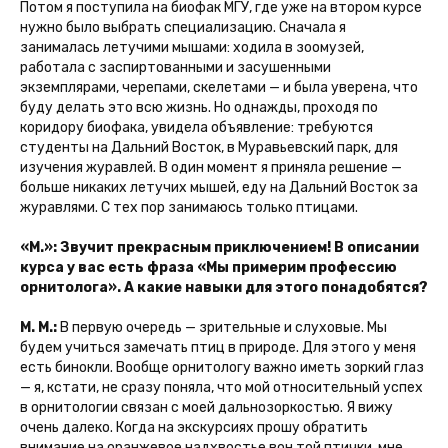
Потом я поступила на биофак МГУ, где уже на втором курсе
нужно было выбрать специализацию. Сначала я
занималась летучими мышами: ходила в зоомузей,
работала с заспиртованными и засушенными
экземплярами, черепами, скелетами — и была уверена, что
буду делать это всю жизнь. Но однажды, проходя по
коридору биофака, увидела объявление: требуются
студенты на Дальний Восток, в Муравьевский парк, для
изучения журавлей. В один момент я приняла решение —
больше никаких летучих мышей, еду на Дальний Восток за
журавлями. С тех пор занимаюсь только птицами.
«М.»: Звучит прекрасным приключением! В описании
курса у вас есть фраза «Мы примерим профессию
орнитолога». А какие навыки для этого понадобятся?
М. М.:
В первую очередь — зрительные и слуховые. Мы
будем учиться замечать птиц в природе. Для этого у меня
есть бинокли. Вообще орнитологу важно иметь зоркий глаз
— я, кстати, не сразу поняла, что мой относительный успех
в орнитологии связан с моей дальнозоркостью. Я вижу
очень далеко. Когда на экскурсиях прошу обратить
внимание на оранжевое надхвостье вон той птички, мне