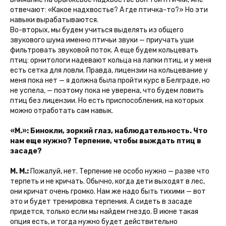
отвечают: «Какое надхвостье? А где птичка-то?» Но эти
навыки вырабатываются.
Во-вторых, мы будем учиться выделять из общего
звукового шума именно птичьи звуки — приучать уши
фильтровать звуковой поток. А еще будем кольцевать
птиц: орнитологи надевают кольца на лапки птиц, и у меня
есть сетка для ловли. Правда, лицензии на кольцевание у
меня пока нет — я должна была пройти курс в Белграде, но
не успела, — поэтому пока не уверена, что будем ловить
птиц без лицензии. Но есть приспособления, на которых
можно отработать сам навык.
«М.»: Бинокли, зоркий глаз, наблюдательность. Что
нам еще нужно? Терпение, чтобы выждать птиц в
засаде?
М. М.:
Пожалуй, нет. Терпение не особо нужно — разве что
терпеть и не кричать. Обычно, когда дети выходят в лес,
они кричат очень громко. Нам же надо быть тихими — вот
это и будет тренировка терпения. А сидеть в засаде
придется, только если мы найдем гнездо. В июне такая
опция есть, и тогда нужно будет действительно