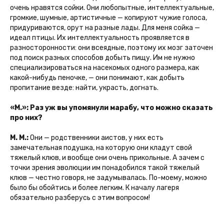
очень нравятся сойки. Они любопытные, интеллектуальные,
громкие, шумные, артистичные — копируют чужие голоса,
придуриваются, орут на разные лады. Для меня сойка —
идеал птицы. Их интеллектуальность проявляется в
разносторонности: они всеядные, поэтому их мозг заточен
под поиск разных способов добыть пищу. Им не нужно
специализироваться на насекомых одного размера, как
какой-нибудь пеночке, — они понимают, как добыть
пропитание везде: найти, украсть, догнать.
«М.»: Раз уж вы упомянули марабу, что можно сказать
про них?
М. М.:
Они — родственники аистов, у них есть
замечательная подушка, на которую они кладут свой
тяжелый клюв, и вообще они очень прикольные. А зачем с
точки зрения эволюции им понадобился такой тяжелый
клюв — честно говоря, не задумывалась. По-моему, можно
было бы обойтись и более легким. К началу лагеря
обязательно разберусь с этим вопросом!