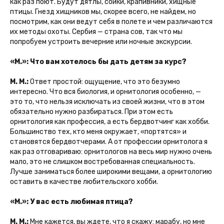
как раз поют. Будут дятлы, сойки, крапивники, хищные
птицы. Гнезд хищников мы, скорее всего, не найдем, но
посмотрим, как они ведут себя в полете и чем различаются
их методы охоты. Сербия — страна сов, так что мы
попробуем устроить вечерние или ночные экскурсии.
«М.»: Что вам хотелось бы дать детям за курс?
М. М.:
Ответ простой: ощущение, что это безумно
интересно. Что вся биология, и орнитология особенно, —
это то, что нельзя исключать из своей жизни, что в этом
обязательно нужно разбираться. При этом есть
орнитология как профессия, а есть бердвотчинг как хобби.
Большинство тех, кто меня окружает, «портятся» и
становятся бердвотчерами. А от профессии орнитолога я
как раз отговариваю: орнитологов на весь мир нужно очень
мало, это не слишком востребованная специальность.
Лучше заниматься более широкими вещами, а орнитологию
оставить в качестве любительского хобби.
«М.»: У вас есть любимая птица?
М. М.:
Мне кажется, вы ждете, что я скажу: марабу, но мне