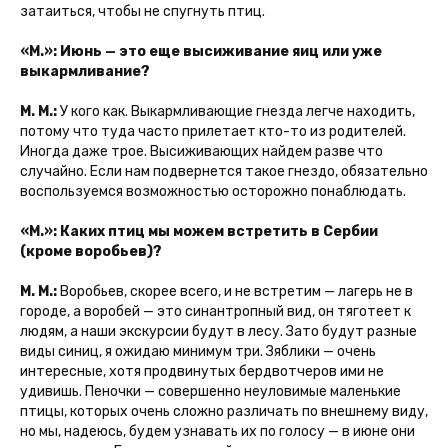
затаиться, чтобы не спугнуть птиц.
«М.»: Июнь — это еще высиживание яиц или уже
выкармливание?
М. М.:
У кого как. Выкармливающие гнезда легче находить,
потому что туда часто прилетает кто-то из родителей.
Иногда даже трое. Высиживающих найдем разве что
случайно. Если нам подвернется такое гнездо, обязательно
воспользуемся возможностью осторожно понаблюдать.
«М.»: Каких птиц мы можем встретить в Сербии
(кроме воробьев)?
М. М.:
Воробьев, скорее всего, и не встретим — лагерь не в
городе, а воробей — это синантропный вид, он тяготеет к
людям, а наши экскурсии будут в лесу. Зато будут разные
виды синиц, я ожидаю минимум три. Зяблики — очень
интересные, хотя продвинутых бердвотчеров ими не
удивишь. Пеночки — совершенно неуловимые маленькие
птицы, которых очень сложно различать по внешнему виду,
но мы, надеюсь, будем узнавать их по голосу — в июне они