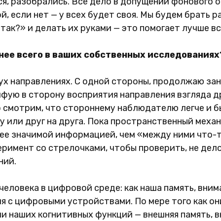
ся, разобрались. Все дело в допущении фонового о
, если нет — у всех будет своя. Мы будем брать 
так?» и делать их руками — это помогает лучше вс
снее всего в ваших собственных исследованиях
ух направлениях. С одной стороны, продолжаю за
йфую в сторону восприятия направления взгляда д
 смотрим, что стороннему наблюдателю легче и б
у или друг на друга. Пока пространственный меха
ее значимой информацией, чем «между ними что-т
еримент со стрелочками, чтобы проверить, не дел
ний.
человека в цифровой среде: как наша память, вни
я с цифровыми устройствами. По мере того как он
и наших когнитивных функций — внешняя память, 