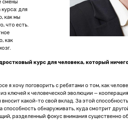
е смены
 курса: для
, как мы
о, что есть.
тное
, как
озг.
дростковый курс для человека, который ничего
рсе я хочу поговорить с ребятами о том, как чело
 из ключей к человеческой эволюции — кооперация
й вносит какой-то свой вклад. За этой способнос
а способность обнаруживать, куда смотрит другой 
щий, разделенный фокус внимания существенно об