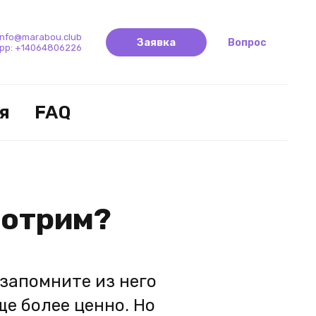
info@marabou.club
Заявка
Вопрос
pp:
+14064806226
я
FAQ
мотрим?
 запомните из него
ще более ценно. Но