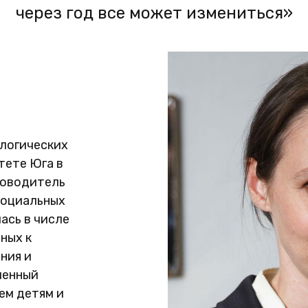
через год все может измениться»
ологических
тете Юга в
ководитель
социальных
ась в числе
ных к
ния и
ченный
ем детям и