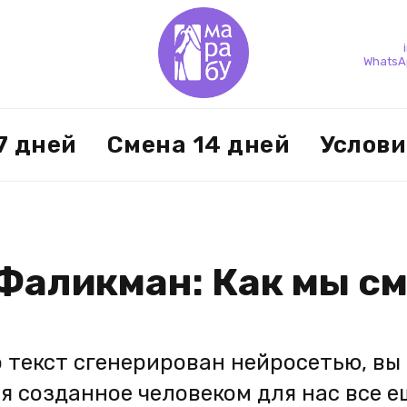
WhatsA
7 дней
Смена 14 дней
Услови
Фаликман: Как мы с
о текст сгенерирован нейросетью, вы
я созданное человеком для нас все е