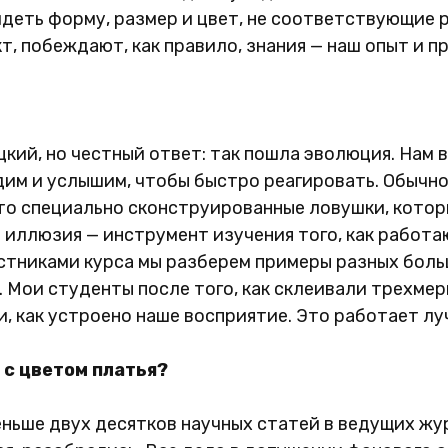
видеть форму, размер и цвет, не соответствующие
т, побеждают, как правило, знания — наш опыт и п
цкий, но честный ответ: так пошла эволюция. Нам 
идим и услышим, чтобы быстро реагировать. Обыч
то специально сконструированные ловушки, котор
 иллюзия — инструмент изучения того, как работ
астниками курса мы разберем примеры разных бол
. Мои студенты после того, как склеивали трехмер
и, как устроено наше восприятие. Это работает лу
я с цветом платья?
еньше двух десятков научных статей в ведущих ж