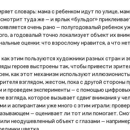
ряет словарь: мама с ребенком идут по улице, мам
к смотрит туда же — и ярлык «бульдог» приклеивае
появляется очень рано — полугодовалый ребенок 
ого, а годовалый точно локализует объект их вним
альные оценки: что взрослому нравится, а что нет
 как этим пользуются художники разных стран и э
яды героев выстроены так, чтобы привести зрител
рем, как этот механизм используют иллюзионисты:
ителя взглядом, жестом, пока с другой стороны п
м и проведем эксперименты — с помощью цифровых
 взгляда, которое вызывает сдвиг внимания у чел
и и аспирантами уже много с этим играли: провер
азывающем — оценивает ли тот или помогает. Смот
 или неодушевленный объект с глазами — например
рединки цветка.