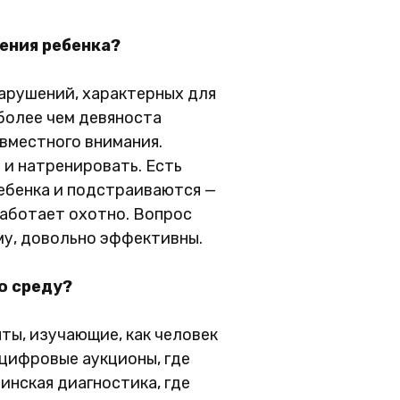
чения ребенка?
нарушений, характерных для
 более чем девяноста
вместного внимания.
 и натренировать. Есть
ребенка и подстраиваются —
работает охотно. Вопрос
му, довольно эффективны.
ю среду?
нты, изучающие, как человек
 цифровые аукционы, где
инская диагностика, где