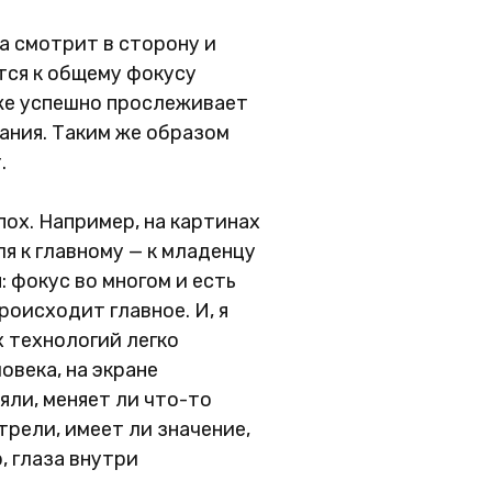
а смотрит в сторону и
тся к общему фокусу
уже успешно прослеживает
ания. Таким же образом
.
пох. Например, на картинах
я к главному — к младенцу
 фокус во многом и есть
роисходит главное. И, я
 технологий легко
овека, на экране
яли, меняет ли что-то
рели, имеет ли значение,
, глаза внутри