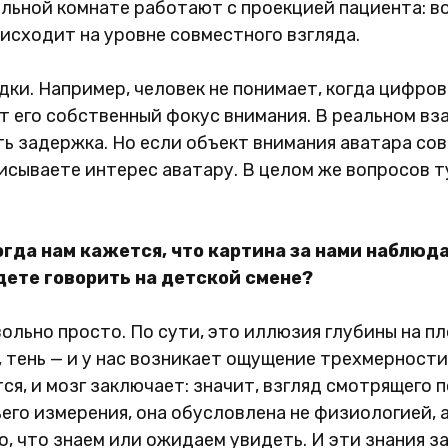
льной комнате работают с проекцией пациента: во
исходит на уровне совместного взгляда.
дки. Например, человек не понимает, когда цифро
т его собственный фокус внимания. В реальном в
ть задержка. Но если объект внимания аватара со
исываете интерес аватару. В целом же вопросов ту
огда нам кажется, что картина за нами наблюда
удете говорить на детской смене?
вольно просто. По сути, это иллюзия глубины на п
 тень — и у нас возникает ощущение трехмерности
тся, и мозг заключает: значит, взгляд смотрящего
го измерения, она обусловлена не физиологией, а
 то, что знаем или ожидаем увидеть. И эти знания