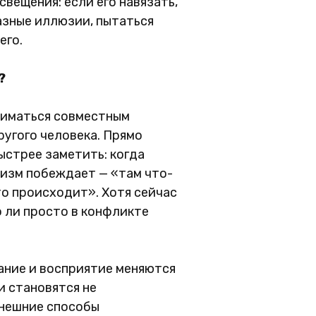
свещения: если его навязать,
разные иллюзии, пытаться
его.
?
ниматься совместным
ругого человека. Прямо
ыстрее заметить: когда
низм побеждает — «там что-
о происходит». Хотя сейчас
о ли просто в конфликте
мание и восприятие меняются
и становятся не
внешние способы