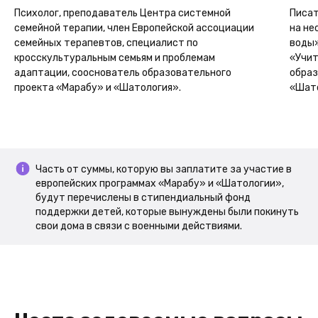
Психолог, преподаватель Центра системной
Писат
семейной терапии, член Европейской ассоциации
на не
семейных терапевтов, специалист по
воды»
кросскультуральным семьям и проблемам
«Учит
адаптации, сооснователь образовательного
образ
проекта «Марабу» и «Шатология».
«Шато
Часть от суммы, которую вы заплатите за участие в
европейских программах «Марабу» и «Шатологии»,
будут перечислены в стипендиальный фонд
поддержки детей, которые вынуждены были покинуть
свои дома в связи с военными действиями.