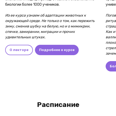
биологии более 1000 учеников.
униве
Из ее курса узнаем об адаптации животных к
Погов
окружающей среде. Не только о том, как пережить
ритуа
зиму, сменив шубку на белую, но и о мимикрии,
страш
спячке, замирании, миграции и прочих
Как и
удивительных штуках.
валли
плохо
стрел
О лекторе
Подробнее о курсе
зачем
Бо
Расписание