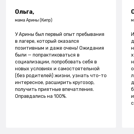
Ольга,
мама Арины (Кипр)
м
У Арины был первый опыт пребывания
И
в лагере, который оказался
д
позитивным и даже очень! Ожидания
н
были — попрактиковаться в
х
социализации, попробовать себя в
н
новых условиях и самостоятельной
о
(без родителей) жизни, узнать что-то
л
интересное, расширить кругозор,
д
получить приятные впечатления.
б
Оправдались на 100%.
и
с