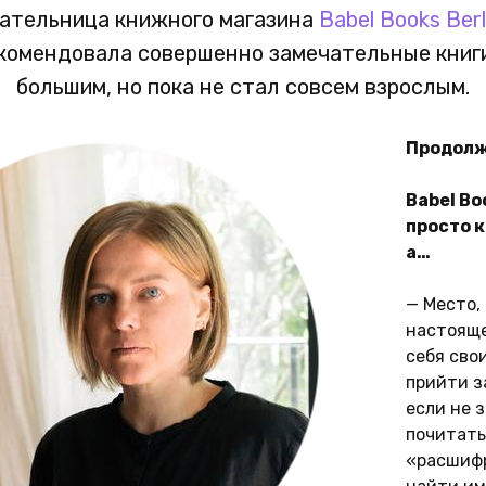
вательница книжного магазина
Babel Books Berl
комендовала совершенно замечательные книги
большим, но пока не стал совсем взрослым.
Продолж
Babel Bo
просто 
а…
— Место,
настояще
себя сво
прийти з
если не 
почитать
«расшифр