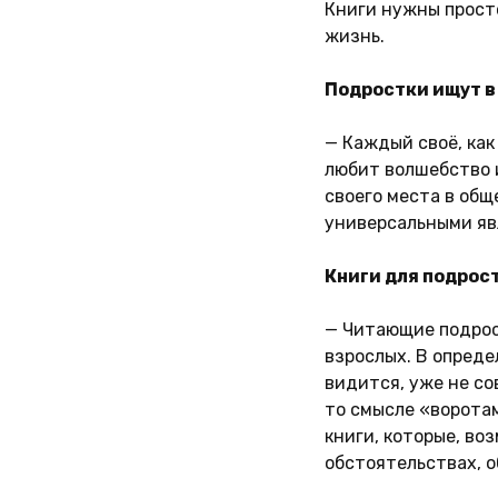
Книги нужны просто
жизнь.
Подростки ищут в
— Каждый своё, как
любит волшебство и
своего места в общ
универсальными яв
Книги для подрост
— Читающие подрост
взрослых. В опреде
видится, уже не со
то смысле «воротам
книги, которые, во
обстоятельствах, о