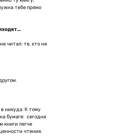
енно ту книгу,
нужна тебе прямо
риходят…
не читал; те, кто не
другом.
 в никуда. К тому
на бумаге: сегодня
м книги легче
 ценности чтения.