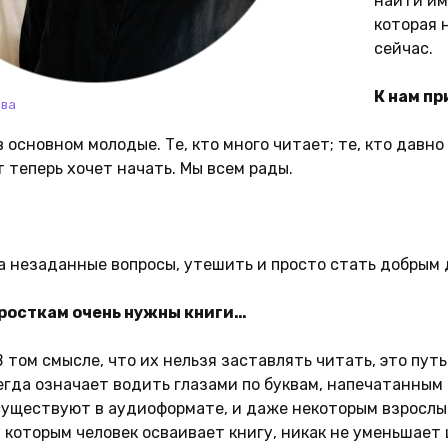
найти им
которая 
сейчас.
К нам п
ова
 основном молодые. Те, кто много читает; те, кто давно 
т теперь хочет начать. Мы всем рады.
а незаданные вопросы, утешить и просто стать добрым 
росткам очень нужны книги…
В том смысле, что их нельзя заставлять читать, это путь
егда означает водить глазами по буквам, напечатанным 
существуют в аудиоформате, и даже некоторым взрослы
, которым человек осваивает книгу, никак не уменьшает