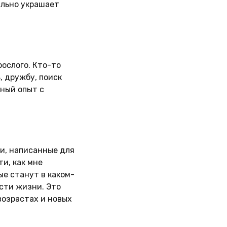
ильно украшает
рослого. Кто-то
, дружбу, поиск
нный опыт с
ги, написанные для
ти, как мне
ые станут в каком-
асти жизни. Это
возрастах и новых