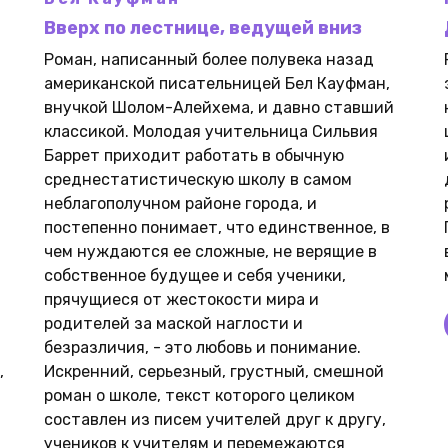
Вверх по лестнице, ведущей вниз
Роман, написанный более полувека назад
американской писательницей Бел Кауфман,
внучкой Шолом-Алейхема, и давно ставший
классикой. Молодая учительница Сильвия
Баррет приходит работать в обычную
среднестатистическую школу в самом
неблагополучном районе города, и
постепенно понимает, что единственное, в
чем нуждаются ее сложные, не верящие в
собственное будущее и себя ученики,
прячущиеся от жестокости мира и
родителей за маской наглости и
безразличия, - это любовь и понимание.
,
Искренний, серьезный, грустный, смешной
роман о школе, текст которого целиком
составлен из писем учителей друг к другу,
учеников к учителям и перемежаются