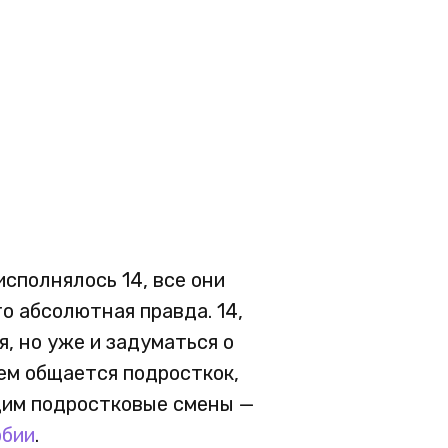
сполнялось 14, все они
о абсолютная правда. 14,
ся, но уже и задуматься о
кем общается подросткок,
одим подростковые смены —
рбии
.