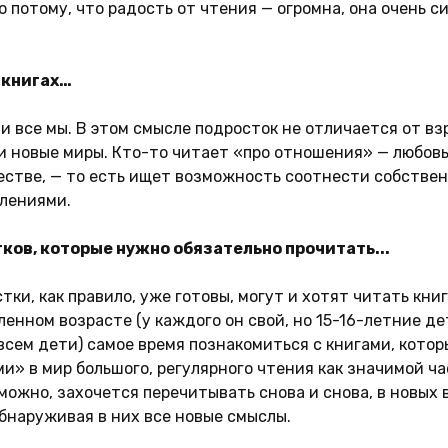
 потому, что радость от чтения — огромна, она очень с
 книгах…
 и все мы. В этом смысле подросток не отличается от вз
 новые миры. Кто-то читает «про отношения» — любовь
естве, — то есть ищет возможность соотнести собстве
лениями.
ков, которые нужно обязательно прочитать...
ки, как правило, уже готовы, могут и хотят читать кни
ленном возрасте (у каждого он свой, но 15-16-летние де
всем дети) самое время познакомиться с книгами, котор
и» в мир большого, регулярного чтения как значимой ч
зможно, захочется перечитывать снова и снова, в новых 
бнаруживая в них все новые смыслы.