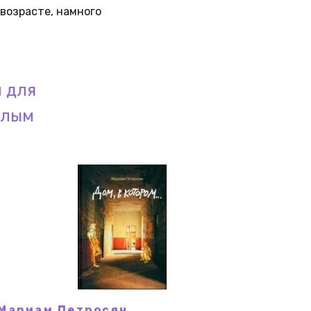
 возрасте, намного
 для
слым
Мариам Петросян