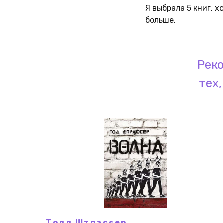
Я выбрала 5 книг, 
больше.
Рек
тех
Тодд Штрассер