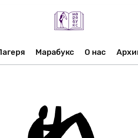
Лагеря
Марабукс
О нас
Архи