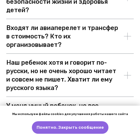
безопасности жизни и здоровья
детей?
Входят ли авиаперелет и трансфер
в стоимость? Кто их
организовывает?
Наш ребенок хотя и говорит по-
русски, но не очень хорошо читает
и совсем не пишет. Хватит ли ему
русского языка?
У меня умный ребенок, но все
равно он любит побегать и
Мы используем файлы cookies для улучшения работы нашего сайта
поиграть в спортивные игры.
Понятно. Закрыть сообщение
Хотелось бы побольше движения.