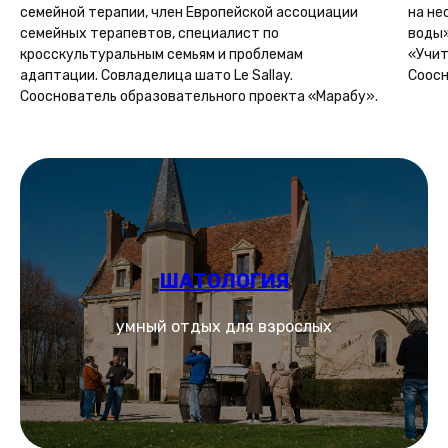
семейной терапии, член Европейской ассоциации
на не
семейных терапевтов, специалист по
воды»
кросскультуральным семьям и проблемам
«Учит
адаптации. Совладелица шато Le Sallay.
Соосн
Сооснователь образовательного проекта «Марабу».
ШАТОЛОГИЯ
умный отдых для взрослых